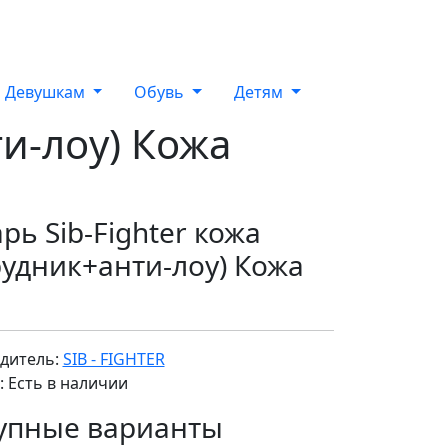
Девушкам
Обувь
Детям
ти-лоу) Кожа
рь Sib-Fighter кожа
рудник+анти-лоу) Кожа
дитель:
SIB - FIGHTER
 Есть в наличии
упные варианты