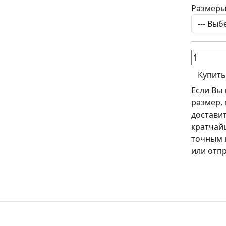
Размеры
Купить
Если Вы
размер,
доставит
кратчайш
точным 
или отпр