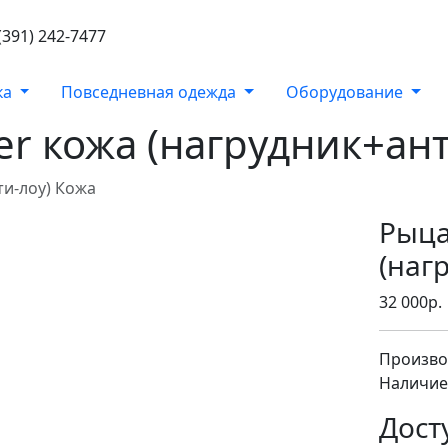
(391) 242-7477
ка
Повседневная одежда
Оборудование
er кожа (нагрудник+ан
ти-лоу) Кожа
Рыца
(наг
32 000р.
Произво
Наличие:
Дост