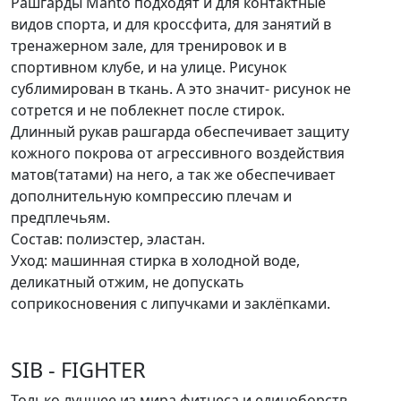
Рашгарды Manto подходят и для контактные
видов спорта, и для кроссфита, для занятий в
тренажерном зале, для тренировок и в
спортивном клубе, и на улице. Рисунок
сублимирован в ткань. А это значит- рисунок не
сотрется и не поблекнет после стирок.
Длинный рукав рашгарда обеспечивает защиту
кожного покрова от агрессивного воздействия
матов(татами) на него, а так же обеспечивает
дополнительную компрессию плечам и
предплечьям.
Состав: полиэстер, эластан.
Уход: машинная стирка в холодной воде,
деликатный отжим, не допускать
соприкосновения с липучками и заклёпками.
SIB - FIGHTER
Только лучшее из мира фитнеса и единоборств.